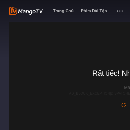
Trang Chủ
Phim Dài Tập
Rất tiếc! N
Mã
AD_BLOCK_EXCEPTION|DISPATCHE
L