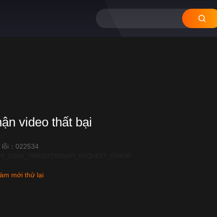
12
11
10
09
08
hận video thất bại
 lỗi：022534
R_LOAD_TIMEOUT:600|API_REQUEST_ERROR
àm mới thử lại