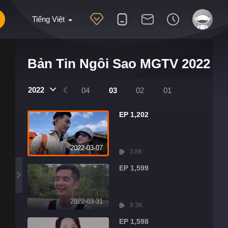
Tiếng Việt
Bản Tin Ngôi Sao MGTV 2022
2022
07
06
05
04
03
02
01
EP 1,202
2022-03-07
3.8K
EP 1,599
2022-03-31
9.3K
EP 1,598