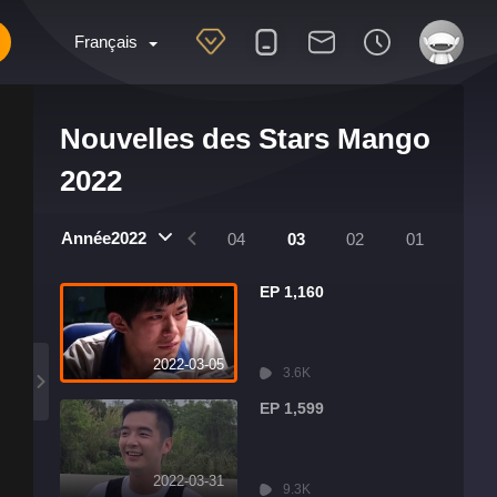
Français
Nouvelles des Stars Mango
2022
Année2022
8
07
06
05
04
03
02
01
EP 1,160
2022-03-05
3.6K
EP 1,599
2022-03-31
9.3K