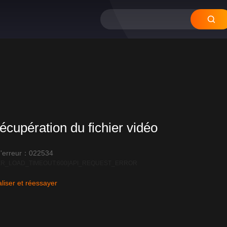
12
11
10
09
0
écupération du fichier vidéo
'erreur：022534
R_LOAD_TIMEOUT:600|API_REQUEST_ERROR
liser et réessayer