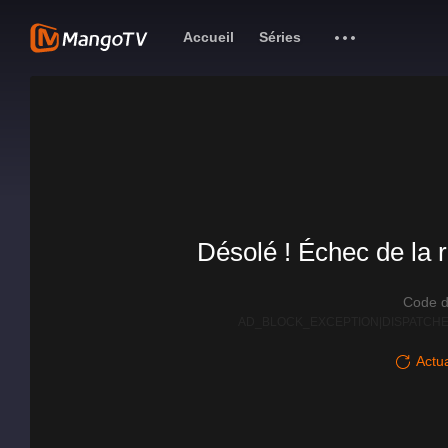
Accueil
Séries
Désolé ! Échec de la r
Code d
AD_BLOCK_EXCEPTION|DISPATCHE
Actua