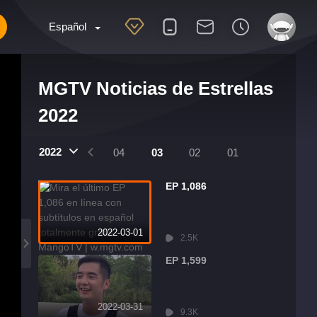
Español
MGTV Noticias de Estrellas
2022
2022
07
06
05
04
03
02
01
EP 1,086
2022-03-01
2.5K
EP 1,599
2022-03-31
9.3K