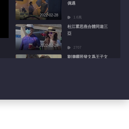
偶遇
2022-02-28
1.6萬
杜江霍思燕合體同遊三
亞
2022-02-28
2707
劉濤曬照發文爲王子文
慶生
2022-02-28
3034
範丞丞《曾少年》西裝
造型路透
2022-02-28
2946
孔雪兒《香蕉先生不睡
覺》開機