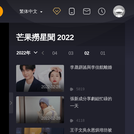
繁体中文
芒果撈星聞 2022
2022年
07
06
05
04
03
02
01
李晟辟謠與李佳航離婚
2022-02-28
5819
張新成分享劇組忙碌的
一天
2022-02-28
4118
王子文吳永恩烘培坊被