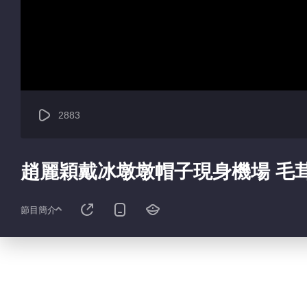
2883
趙麗穎戴冰墩墩帽子現身機場 毛
節目簡介