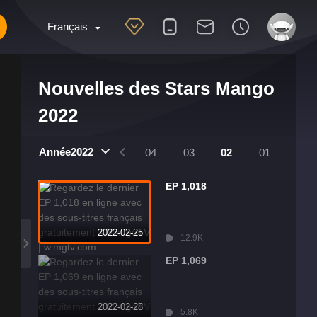
Français
Nouvelles des Stars Mango
2022
Année2022
8
07
06
05
04
03
02
01
EP 1,018
2022-02-25
12.9K
EP 1,069
2022-02-28
5.8K