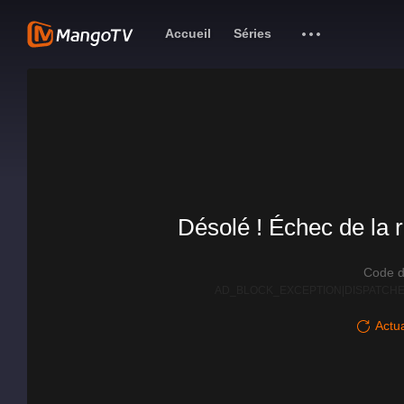
Accueil
Séries
Désolé ! Échec de la r
Code d
AD_BLOCK_EXCEPTION|DISPATCHE
Actua