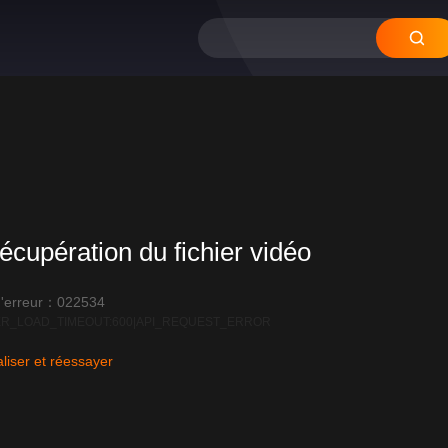
12
11
10
09
0
écupération du fichier vidéo
'erreur：022534
R_LOAD_TIMEOUT:600|API_REQUEST_ERROR
liser et réessayer