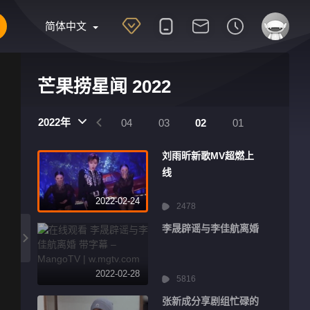
简体中文
芒果捞星闻 2022
2022年
07
06
05
04
03
02
01
刘雨昕新歌MV超燃上
线
2022-02-24
2478
李晟辟谣与李佳航离婚
2022-02-28
5816
张新成分享剧组忙碌的