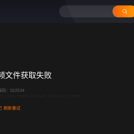
12
11
10
09
08
频文件获取失败
码：022534
R_LOAD_TIMEOUT:600|API_REQUEST_ERROR
刷新重试