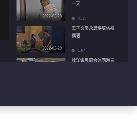
一天
2022-02-28
4118
王子文吴永恩烘培坊被
偶遇
2022-02-28
1.6万
杜江霍思燕合体同游三
亚
2022-02-28
2707
刘涛晒照发文为王子文
庆生
2022-02-28
3034
范丞丞《曾少年》西装
造型路透