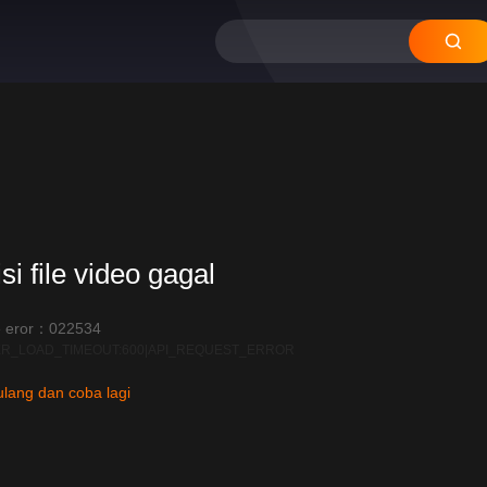
12
11
10
09
08
si file video gagal
 eror：022534
R_LOAD_TIMEOUT:600|API_REQUEST_ERROR
lang dan coba lagi