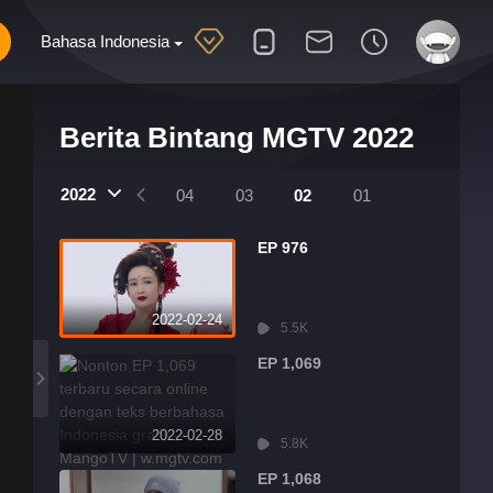
Bahasa Indonesia
Berita Bintang MGTV 2022
2022
07
06
05
04
03
02
01
EP 976
2022-02-24
5.5K
EP 1,069
2022-02-28
5.8K
EP 1,068