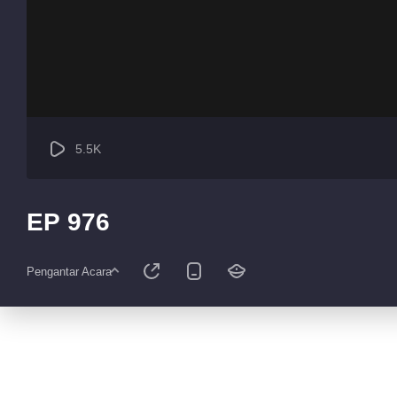
5.5K
EP 976
Pengantar Acara