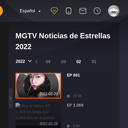
Español
MGTV Noticias de Estrellas
2022
2022
07
06
05
04
03
02
01
EP 891
2022-02-20
20.5K
EP 1,069
2022-02-28
5.8K