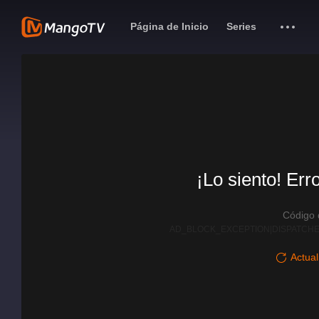
Página de Inicio
Series
¡Lo siento! Err
Código
AD_BLOCK_EXCEPTION|DISPATCHE
Actual