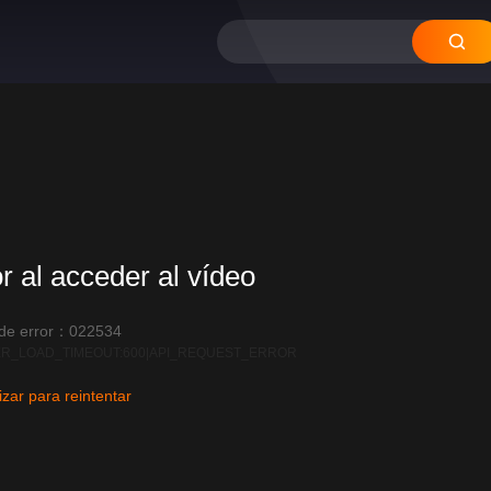
12
11
10
09
08
or al acceder al vídeo
 de error：022534
R_LOAD_TIMEOUT:600|API_REQUEST_ERROR
izar para reintentar