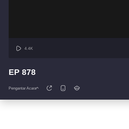
4.4K
EP 878
Pengantar Acara