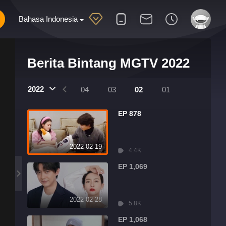
Bahasa Indonesia
Berita Bintang MGTV 2022
2022
07
06
05
04
03
02
01
EP 878
2022-02-19
4.4K
EP 1,069
2022-02-28
5.8K
EP 1,068