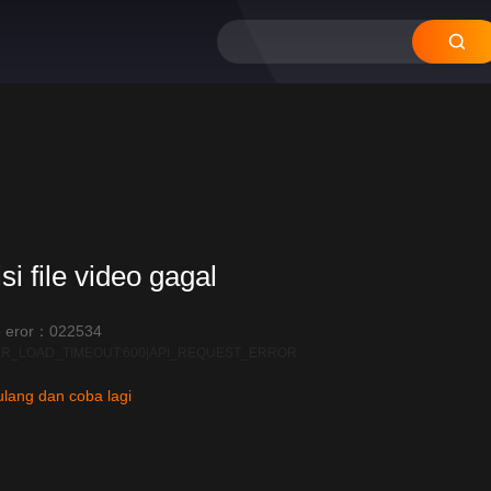
12
11
10
09
08
si file video gagal
 eror：022534
R_LOAD_TIMEOUT:600|API_REQUEST_ERROR
lang dan coba lagi