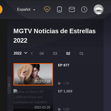
Español
MGTV Noticias de Estrellas
2022
2022
07
06
05
04
03
02
01
EP 877
2022-02-19
1.5K
EP 1,069
2022-02-28
5.8K