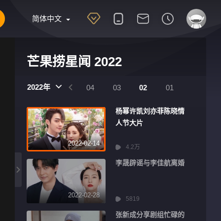
简体中文
芒果捞星闻 2022
2022年
07
06
05
04
03
02
01
杨幂许凯刘亦菲陈晓情
人节大片
2022-02-14
4.2万
李晟辟谣与李佳航离婚
2022-02-28
5819
张新成分享剧组忙碌的