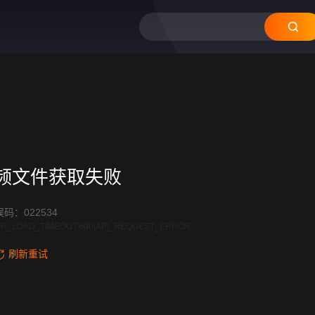
12
11
10
09
08
频文件获取失败
码：022534
R_LOAD_TIMEOUT:600|API_REQUEST_ERROR
刷新重试