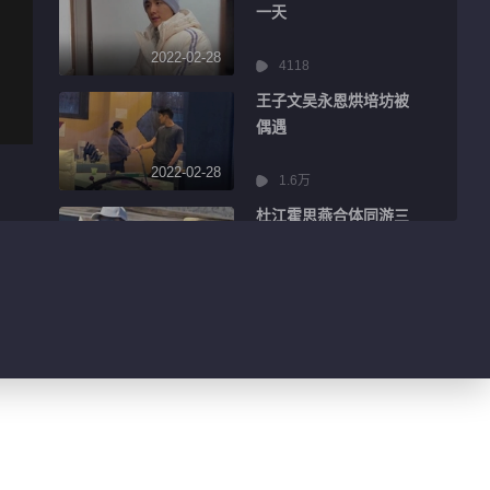
一天
2022-02-28
4118
王子文吴永恩烘培坊被
偶遇
2022-02-28
1.6万
杜江霍思燕合体同游三
亚
2022-02-28
2707
刘涛晒照发文为王子文
庆生
2022-02-28
3034
范丞丞《曾少年》西装
造型路透