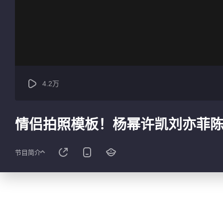
4.2万
情侣拍照模板！杨幂许凯刘亦菲
节目简介