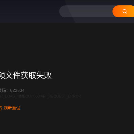
12
11
10
09
08
频文件获取失败
码：022534
R_LOAD_TIMEOUT:600|API_REQUEST_ERROR
刷新重试