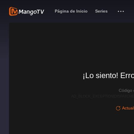
Página de Inicio
Series
¡Lo siento! Err
Código
AD_BLOCK_EXCEPTION|DISPATCHE
Actual