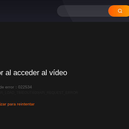
12
11
10
09
08
or al acceder al vídeo
 de error：022534
R_LOAD_TIMEOUT:600|API_REQUEST_ERROR
izar para reintentar