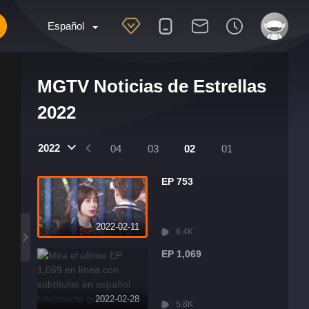
Español
MGTV Noticias de Estrellas
2022
2022
07
06
05
04
03
02
01
EP 753
2022-02-11
6.4K
EP 1,069
2022-02-28
5.8K