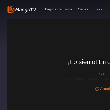
Página de Inicio
Series
¡Lo siento! Err
Código
AD_BLOCK_EXCEPTION|DISPATCHE
Actual