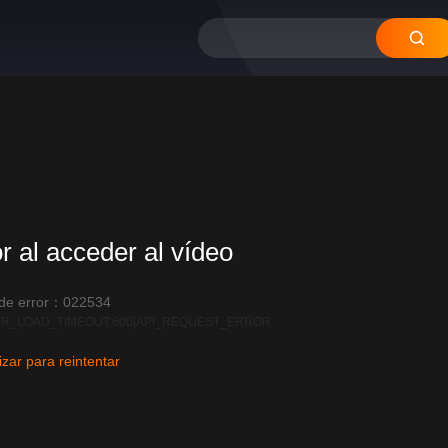
12
11
10
09
08
or al acceder al vídeo
 de error：022534
R_LOAD_TIMEOUT:600|API_REQUEST_ERROR
izar para reintentar