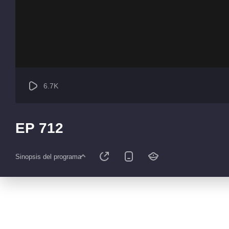
6.7K
EP 712
Sinopsis del programa