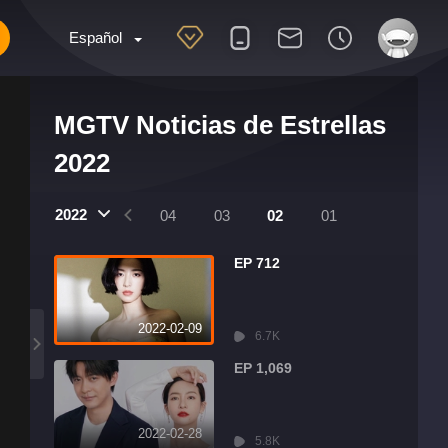
Español
MGTV Noticias de Estrellas
2022
2022
07
06
05
04
03
02
01
EP 712
2022-02-09
6.7K
EP 1,069
2022-02-28
5.8K