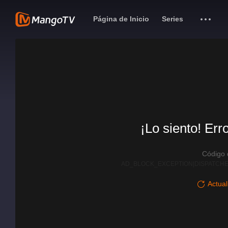
Página de Inicio
Series
¡Lo siento! Err
Código
AD_BLOCK_EXCEPTION|DISPATCHE
Actual