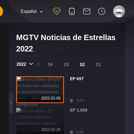
Español
MGTV Noticias de Estrellas
2022
2022
07
06
05
04
03
02
01
EP 697
2022-02-08
8.0K
EP 1,069
2022-02-28
5.8K