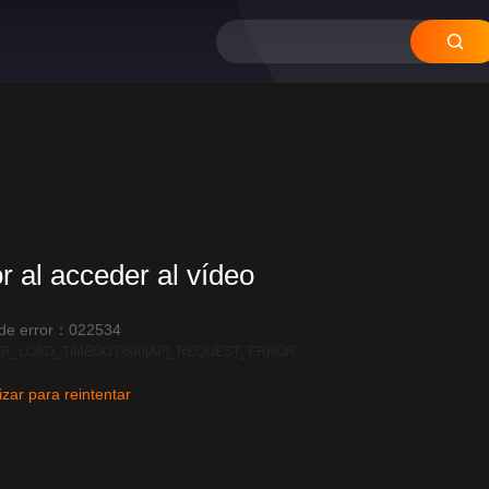
12
11
10
09
08
or al acceder al vídeo
 de error：022534
R_LOAD_TIMEOUT:600|API_REQUEST_ERROR
izar para reintentar