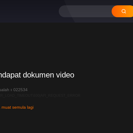
12
11
10
09
08
ndapat dokumen video
salah：022534
R_LOAD_TIMEOUT:600|API_REQUEST_ERROR
 muat semula lagi