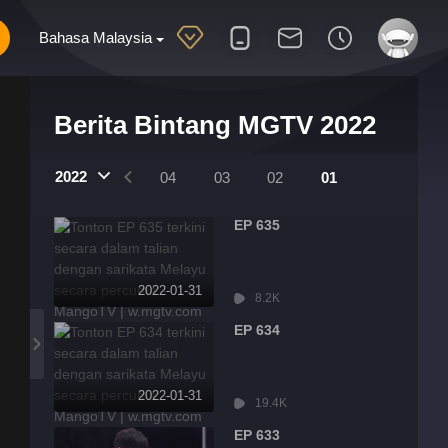
Bahasa Malaysia
Berita Bintang MGTV 2022
2022
07
06
05
04
03
02
01
EP 635
2022-01-31
8.2K
EP 634
2022-01-31
19.4K
EP 633