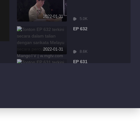
2022-01-31
5.0K
EP 632
2022-01-31
8.6K
EP 631
2022-01-31
3.2K
EP 630
2022-01-30
4.3K
EP 629