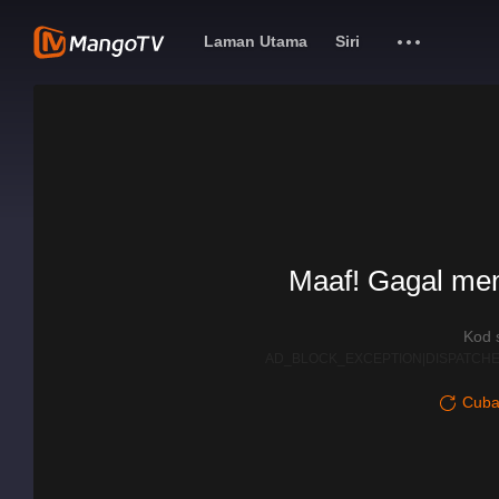
Laman Utama
Siri
Maaf! Gagal me
Kod 
AD_BLOCK_EXCEPTION|DISPATCHE
Cuba