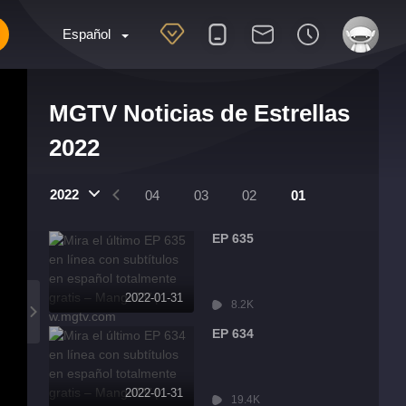
Español
MGTV Noticias de Estrellas
2022
2022
07
06
05
04
03
02
01
EP 635
2022-01-31
8.2K
EP 634
2022-01-31
19.4K