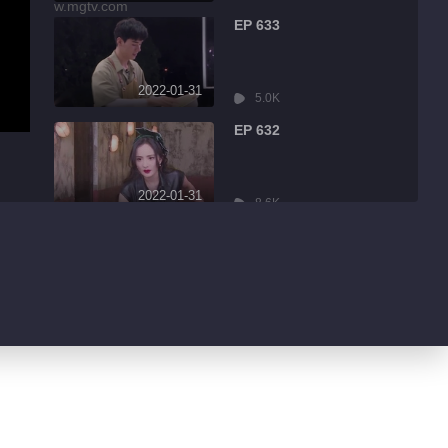
EP 633
2022-01-31
5.0K
EP 632
2022-01-31
8.6K
EP 631
2022-01-31
3.2K
EP 630
2022-01-30
4.3K
EP 629