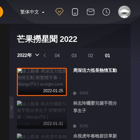
繁体中文
芒果撈星聞 2022
2022年
07
06
05
04
03
02
01
周深活力抵長熱情互動
2022-01-25
6958
林志玲曬嬰兒握手照分
享生子
2022-01-31
8192
央視虎年春晚節目單新