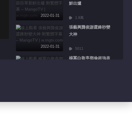
鮮出爐
2022-01-31
1.9萬
張藝興龔俊謝霆鋒秒變
大神
2022-01-31
5011
楊冪白敬亭鄧倫超強表
情管理
2022-01-31
8553
王嘉爾迪麗熱巴分享精
彩日常
2022-01-31
3206
吳京千璽主演電影海報
曝光