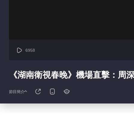
6958
《湖南衛視春晚》機場直擊：周
節目簡介