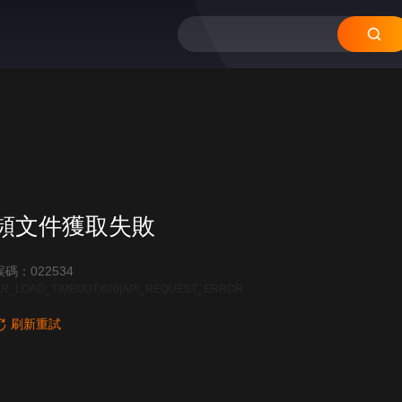
12
11
10
09
08
頻文件獲取失敗
碼：022534
R_LOAD_TIMEOUT:600|API_REQUEST_ERROR
刷新重試