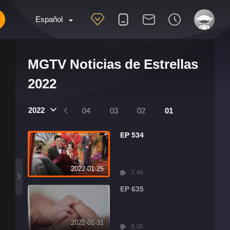
Español
MGTV Noticias de Estrellas
2022
2022
07
06
05
04
03
02
01
EP 534
2022-01-25
7.4K
EP 635
2022-01-31
8.2K