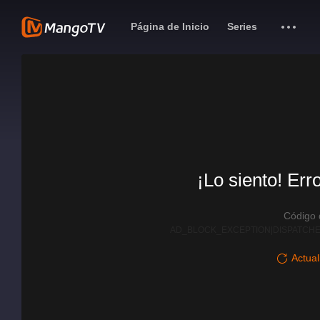
Página de Inicio
Series
¡Lo siento! Err
Código
AD_BLOCK_EXCEPTION|DISPATCHE
Actual