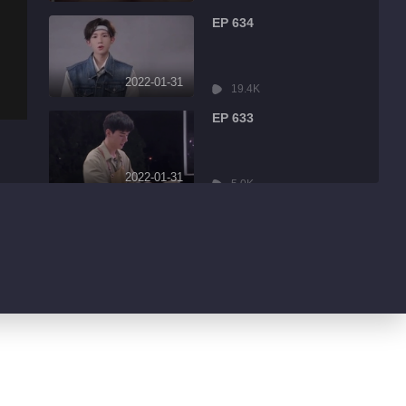
EP 634
2022-01-31
19.4K
EP 633
2022-01-31
5.0K
EP 632
2022-01-31
8.6K
EP 631
2022-01-31
3.2K
EP 630