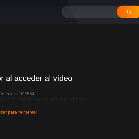
12
11
10
09
08
or al acceder al vídeo
 de error：022534
R_LOAD_TIMEOUT:600|API_REQUEST_ERROR
izar para reintentar