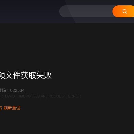
12
11
10
09
08
频文件获取失败
码：022534
R_LOAD_TIMEOUT:600|API_REQUEST_ERROR
刷新重试