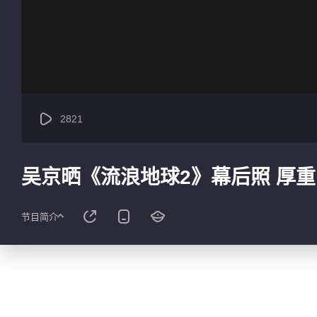
2821
吴京晒《流浪地球2》幕后照 厚
节目简介