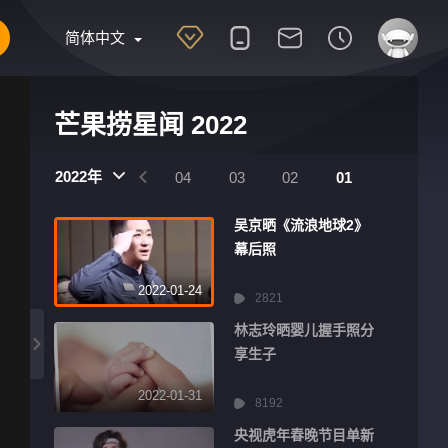
简体中文
芒果捞星闻 2022
2022年
07
06
05
04
03
02
01
吴京晒《流浪地球2》
幕后照
2022-01-24
2821
林志玲晒婴儿握手照分
享生子
2022-01-31
8192
央视虎年春晚节目单新