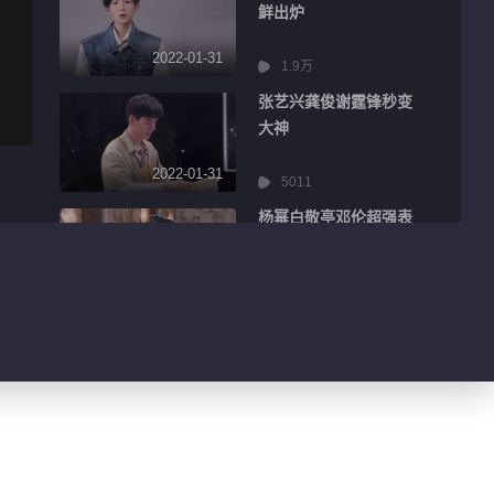
鲜出炉
2022-01-31
1.9万
张艺兴龚俊谢霆锋秒变
大神
2022-01-31
5011
杨幂白敬亭邓伦超强表
情管理
2022-01-31
8553
王嘉尔迪丽热巴分享精
彩日常
2022-01-31
3206
吴京千玺主演电影海报
曝光