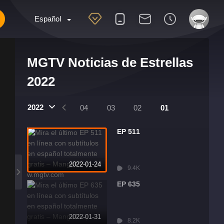
Español
MGTV Noticias de Estrellas
2022
2022
07
06
05
04
03
02
01
EP 511
2022-01-24
9.4K
EP 635
2022-01-31
8.2K