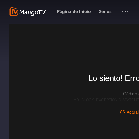
Página de Inicio
Series
¡Lo siento! Err
Código
AD_BLOCK_EXCEPTION|DISPATCHE
Actual