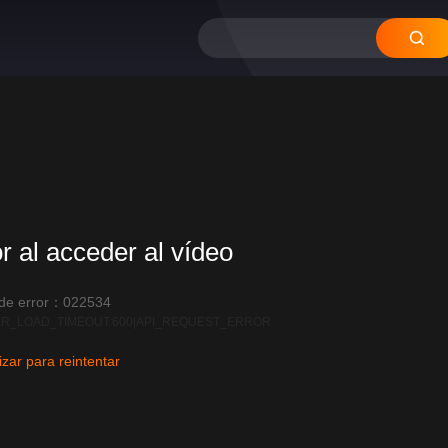
12
11
10
09
08
or al acceder al vídeo
 de error：022534
R_LOAD_TIMEOUT:600|API_REQUEST_ERROR
izar para reintentar