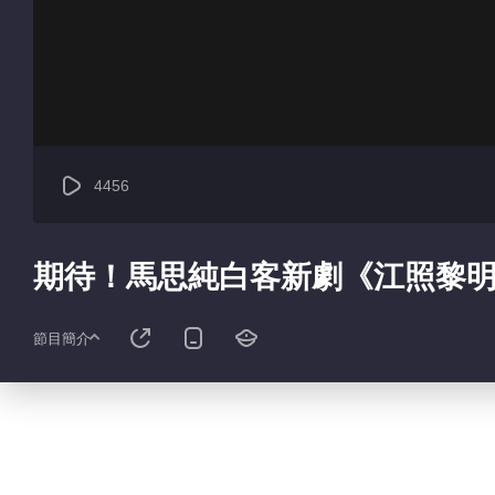
4456
期待！馬思純白客新劇《江照黎
節目簡介