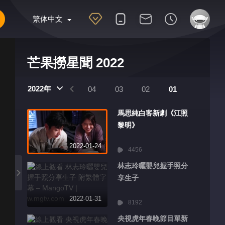
繁体中文
芒果撈星聞 2022
2022年
07
06
05
04
03
02
01
馬思純白客新劇《江照
黎明》
2022-01-24
4456
林志玲曬嬰兒握手照分
享生子
2022-01-31
8192
央視虎年春晚節目單新