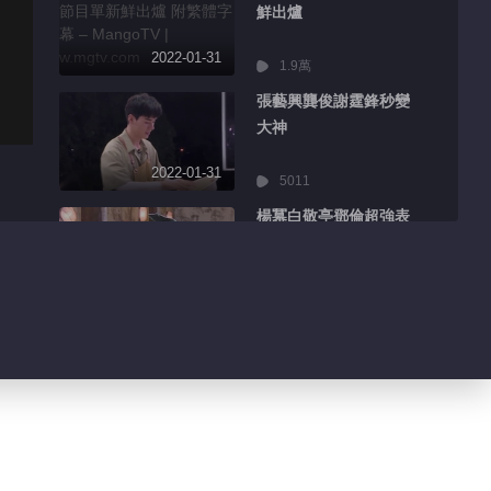
鮮出爐
2022-01-31
1.9萬
張藝興龔俊謝霆鋒秒變
大神
2022-01-31
5011
楊冪白敬亭鄧倫超強表
情管理
2022-01-31
8553
王嘉爾迪麗熱巴分享精
彩日常
2022-01-31
3206
吳京千璽主演電影海報
曝光