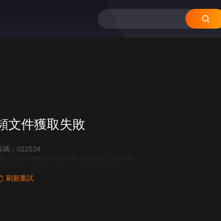
12
11
10
09
08
頻文件獲取失敗
碼：022534
R_LOAD_TIMEOUT:600|API_REQUEST_ERROR
刷新重試