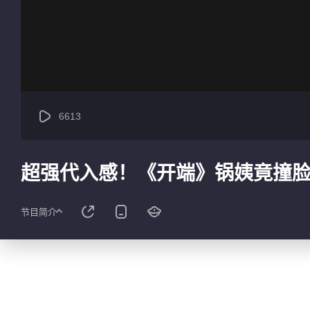
6613
超强代入感！《开端》锅姨竟撞
节目简介