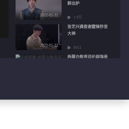
鲜出炉
2022-01-31
1.9万
张艺兴龚俊谢霆锋秒变
大神
2022-01-31
5011
杨幂白敬亭邓伦超强表
情管理
2022-01-31
8553
王嘉尔迪丽热巴分享精
彩日常
2022-01-31
3206
吴京千玺主演电影海报
曝光