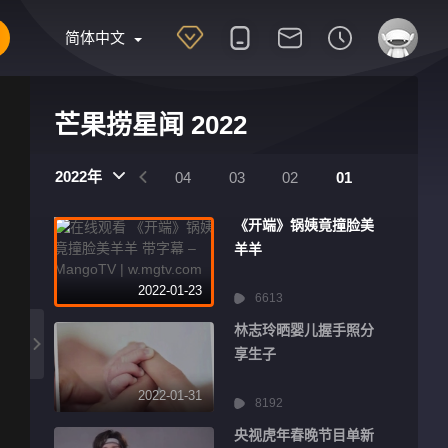
简体中文
芒果捞星闻 2022
2022年
07
06
05
04
03
02
01
《开端》锅姨竟撞脸美
羊羊
2022-01-23
6613
林志玲晒婴儿握手照分
享生子
2022-01-31
8192
央视虎年春晚节目单新