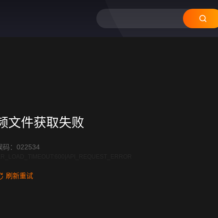
12
11
10
09
08
频文件获取失败
码：022534
R_LOAD_TIMEOUT:600|API_REQUEST_ERROR
刷新重试