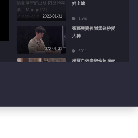
鮮出爐
2022-01-31
1.9萬
張藝興龔俊謝霆鋒秒變
大神
2022-01-31
5011
楊冪白敬亭鄧倫超強表
情管理
2022-01-31
8553
王嘉爾迪麗熱巴分享精
彩日常
2022-01-31
3206
吳京千璽主演電影海報
曝光