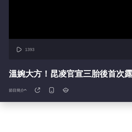
1393
溫婉大方！昆凌官宣三胎後首次
節目簡介