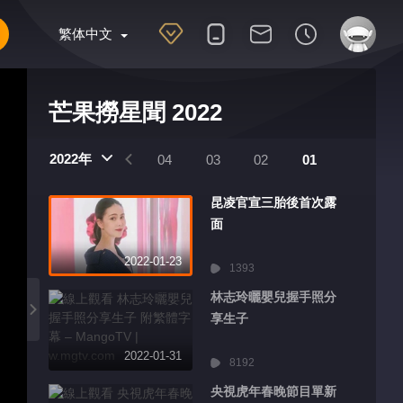
繁体中文
芒果撈星聞 2022
2022年
07
06
05
04
03
02
01
昆凌官宣三胎後首次露
面
2022-01-23
1393
林志玲曬嬰兒握手照分
享生子
2022-01-31
8192
央視虎年春晚節目單新