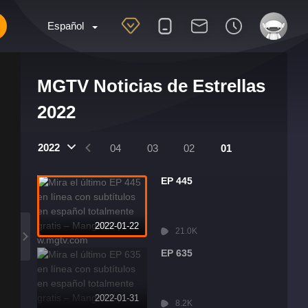
Español
MGTV Noticias de Estrellas
2022
2022
07
06
05
04
03
02
01
EP 445
2022-01-22
21.0K
EP 635
2022-01-31
8.2K