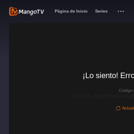
Página de Inicio
Series
¡Lo siento! Err
Código
AD_BLOCK_EXCEPTION|DISPATCHE
Actual