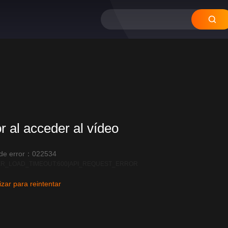
12
11
10
09
08
or al acceder al vídeo
 de error：022534
R_LOAD_TIMEOUT:600|API_REQUEST_ERROR
izar para reintentar