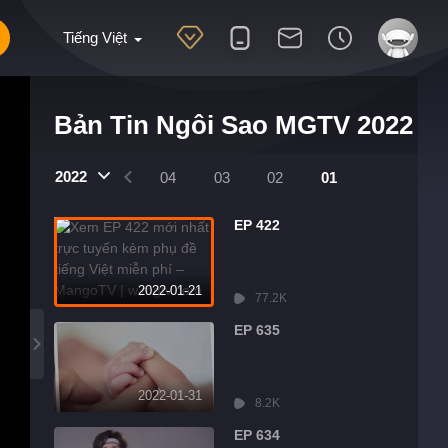
Tiếng Việt
Bản Tin Ngôi Sao MGTV 2022
2022
07
06
05
04
03
02
01
EP 422
2022-01-21
77.2K
EP 635
2022-01-31
8.2K
EP 634