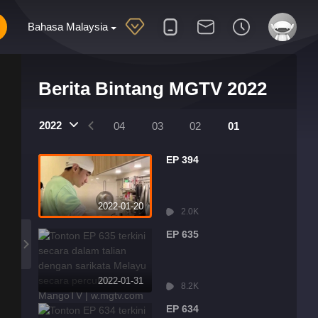
Bahasa Malaysia
Berita Bintang MGTV 2022
2022
07
06
05
04
03
02
01
EP 394
2022-01-20
2.0K
EP 635
2022-01-31
8.2K
EP 634