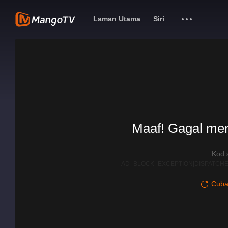
Laman Utama
Siri
Maaf! Gagal me
Kod 
AD_BLOCK_EXCEPTION|DISPATCHE
Cuba