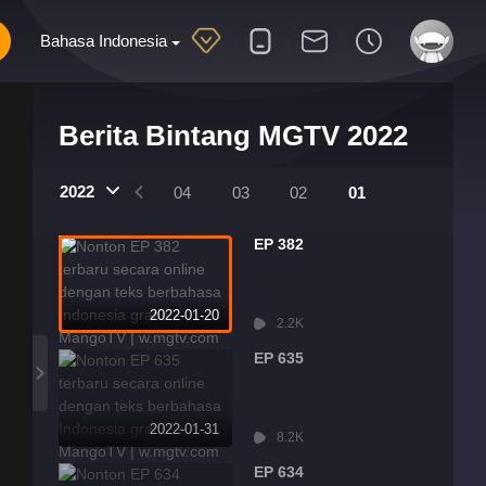
Bahasa Indonesia
Berita Bintang MGTV 2022
2022
07
06
05
04
03
02
01
EP 382
2022-01-20
2.2K
EP 635
2022-01-31
8.2K
EP 634