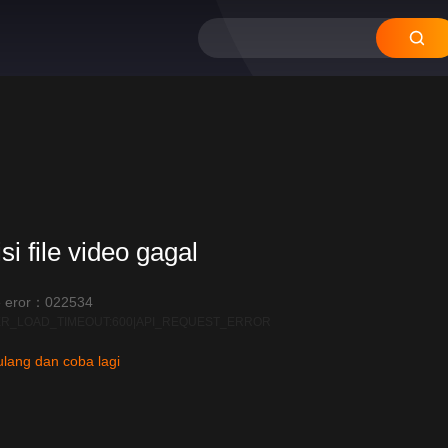
12
11
10
09
08
si file video gagal
 eror：022534
R_LOAD_TIMEOUT:600|API_REQUEST_ERROR
lang dan coba lagi