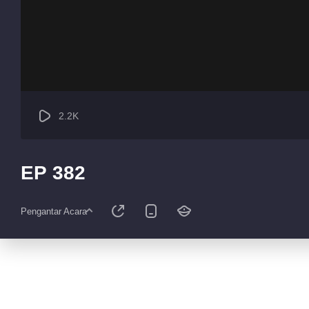
2.2K
EP 382
Pengantar Acara