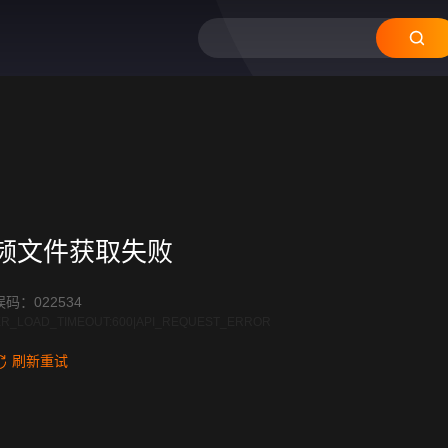
12
11
10
09
08
频文件获取失败
码：022534
R_LOAD_TIMEOUT:600|API_REQUEST_ERROR
刷新重试