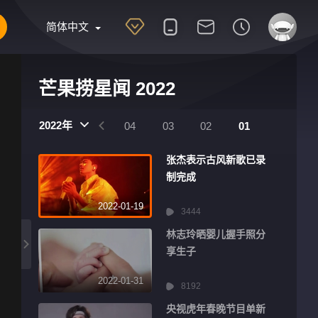
简体中文
芒果捞星闻 2022
2022年
07
06
05
04
03
02
01
张杰表示古风新歌已录
制完成
2022-01-19
3444
林志玲晒婴儿握手照分
享生子
2022-01-31
8192
央视虎年春晚节目单新