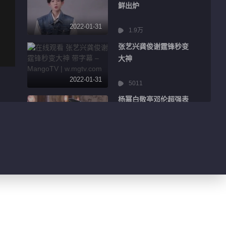
鲜出炉
2022-01-31
1.9万
张艺兴龚俊谢霆锋秒变
大神
2022-01-31
5011
杨幂白敬亭邓伦超强表
情管理
2022-01-31
8553
王嘉尔迪丽热巴分享精
彩日常
2022-01-31
3206
吴京千玺主演电影海报
曝光