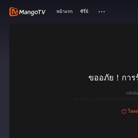
หน้าแรก
ซีรี่ย์
ขออภัย！การรั
รหัสผ
AD_BLOCK_EXCEPTION|DISPATCHE
โหลดใ