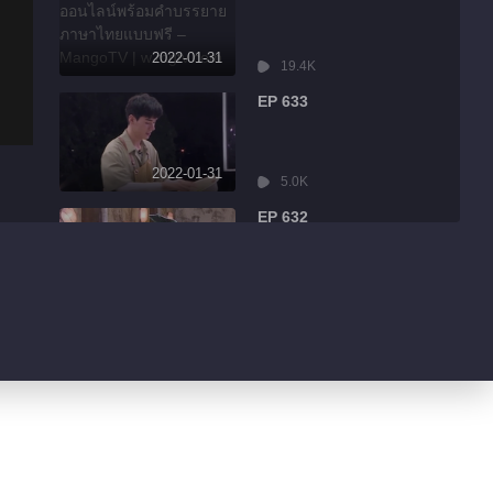
2022-01-31
19.4K
EP 633
2022-01-31
5.0K
EP 632
2022-01-31
8.6K
EP 631
2022-01-31
3.2K
EP 630