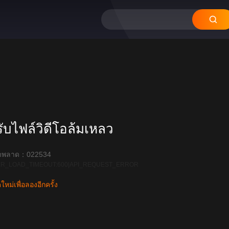
12
11
10
09
08
บไฟล์วิดีโอล้มเหลว
ิดพลาด：022534
R_LOAD_TIMEOUT:600|API_REQUEST_ERROR
หม่เพื่อลองอีกครั้ง