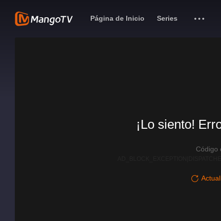
Página de Inicio
Series
¡Lo siento! Err
Código
AD_BLOCK_EXCEPTION|DISPATCHE
Actual