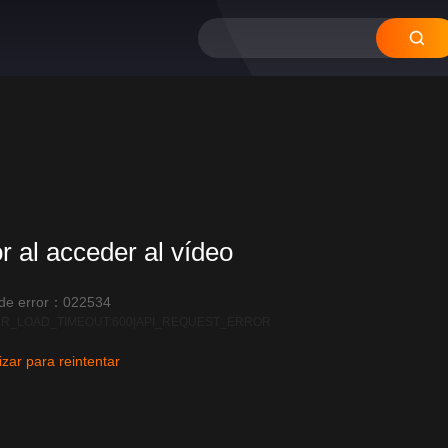
12
11
10
09
08
or al acceder al vídeo
 de error：022534
R_LOAD_TIMEOUT:600|API_REQUEST_ERROR
izar para reintentar