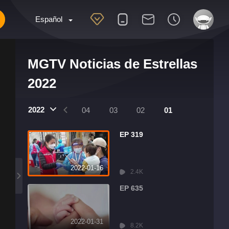
Español
MGTV Noticias de Estrellas
2022
2022
07
06
05
04
03
02
01
EP 319
2022-01-16
2.4K
EP 635
2022-01-31
8.2K