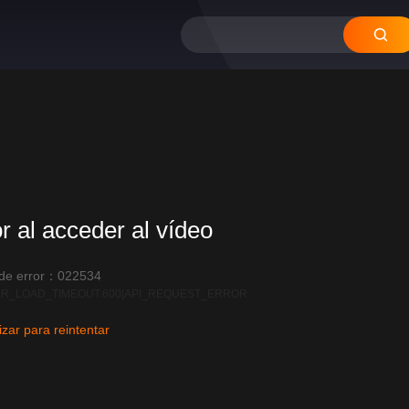
12
11
10
09
08
or al acceder al vídeo
 de error：022534
R_LOAD_TIMEOUT:600|API_REQUEST_ERROR
izar para reintentar