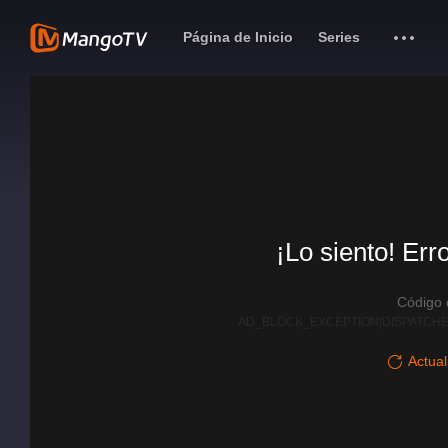
Página de Inicio
Series
¡Lo siento! Err
Código
AD_BLOCK_EXCEPTION|DISPATCHE
Actual