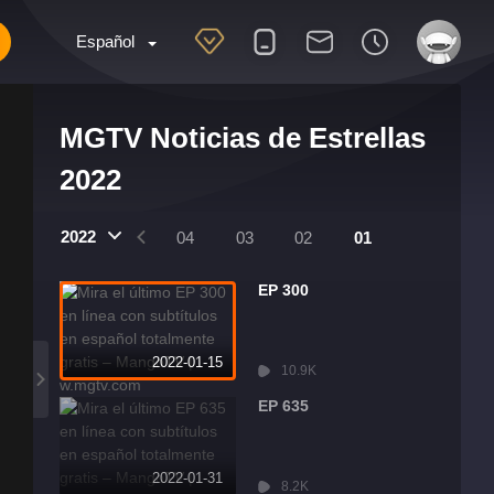
Español
MGTV Noticias de Estrellas
2022
2022
07
06
05
04
03
02
01
EP 300
2022-01-15
10.9K
EP 635
2022-01-31
8.2K