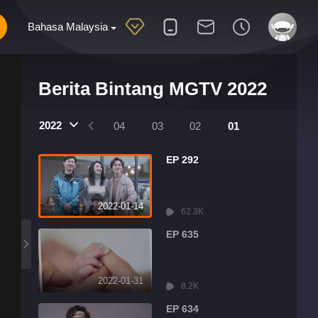
Bahasa Malaysia
Berita Bintang MGTV 2022
2022
07
06
05
04
03
02
01
EP 292
2022-01-14
62.3K
EP 635
2022-01-31
8.2K
EP 634