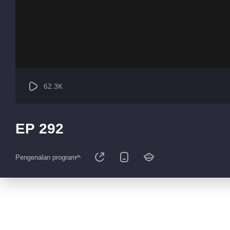
62.3K
EP 292
Pengenalan program