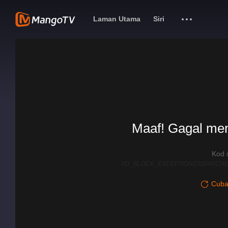
Laman Utama
Siri
Maaf! Gagal me
Kod 
AD_BLOCK_EXCEPTION|DISPATCHE
Cuba