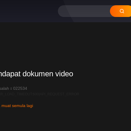
12
11
10
09
08
ndapat dokumen video
salah：022534
R_LOAD_TIMEOUT:600|API_REQUEST_ERROR
 muat semula lagi