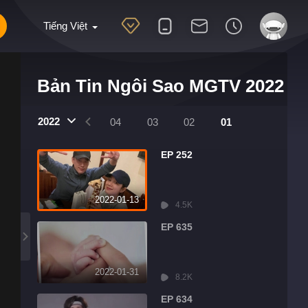
Tiếng Việt
Bản Tin Ngôi Sao MGTV 2022
2022
07
06
05
04
03
02
01
EP 252
2022-01-13
4.5K
EP 635
2022-01-31
8.2K
EP 634