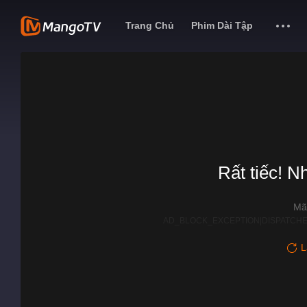
Trang Chủ
Phim Dài Tập
Rất tiếc! N
Mã
AD_BLOCK_EXCEPTION|DISPATCHE
L