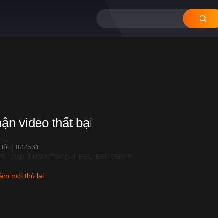
12
11
10
09
08
hận video thất bại
 lỗi：022534
R_LOAD_TIMEOUT:600|API_REQUEST_ERROR
àm mới thử lại