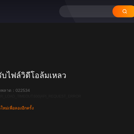
12
11
10
09
08
บไฟล์วิดีโอล้มเหลว
ิดพลาด：022534
R_LOAD_TIMEOUT:600|API_REQUEST_ERROR
หม่เพื่อลองอีกครั้ง