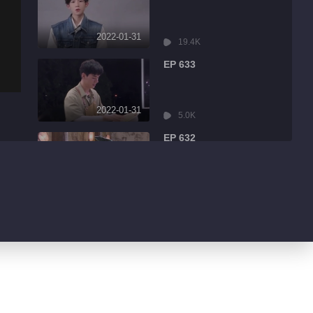
2022-01-31
19.4K
EP 633
2022-01-31
5.0K
EP 632
2022-01-31
8.6K
EP 631
2022-01-31
3.2K
EP 630