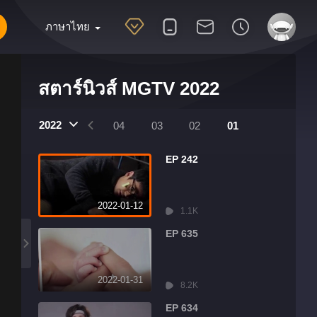
ภาษาไทย
สตาร์นิวส์ MGTV 2022
2022
07
06
05
04
03
02
01
EP 242
2022-01-12
1.1K
EP 635
2022-01-31
8.2K
EP 634