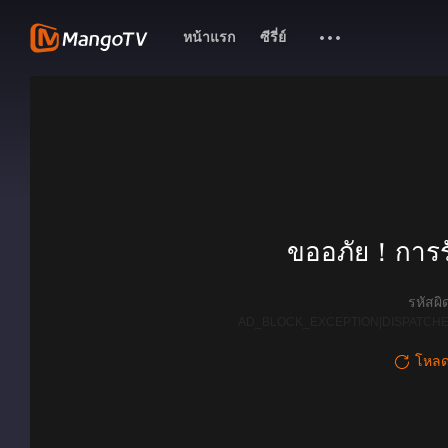
หน้าแรก
ซีรี่ย์
ขออภัย！การรั
รหัสผ
AD_BLOCK_EXCEPTION|DISPATCHE
โหลดใ