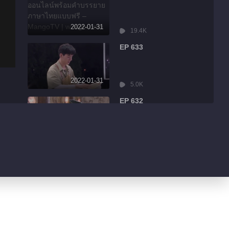
2022-01-31
19.4K
EP 633
2022-01-31
5.0K
EP 632
2022-01-31
8.6K
EP 631
2022-01-31
3.2K
EP 630