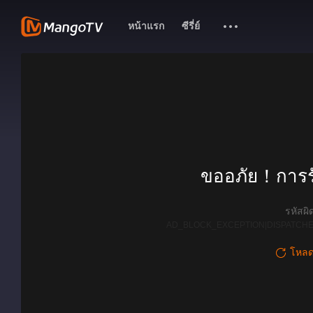
หน้าแรก
ซีรี่ย์
ขออภัย！การรั
รหัสผ
AD_BLOCK_EXCEPTION|DISPATCHE
โหลดใ