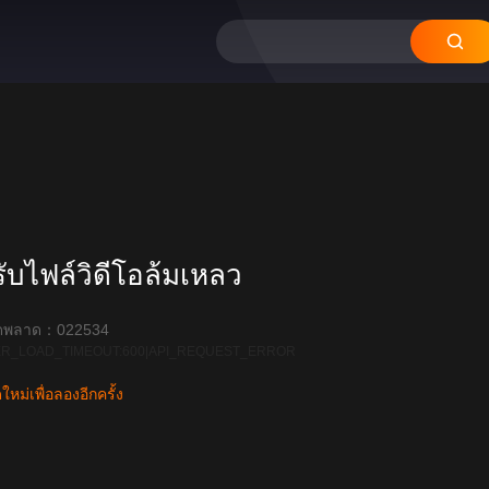
12
11
10
09
08
บไฟล์วิดีโอล้มเหลว
ิดพลาด：022534
R_LOAD_TIMEOUT:600|API_REQUEST_ERROR
หม่เพื่อลองอีกครั้ง