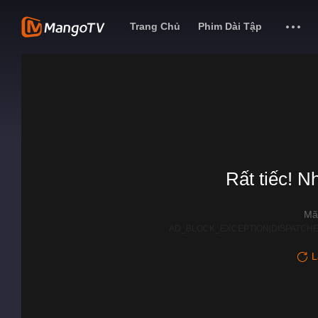
Trang Chủ
Phim Dài Tập
Rất tiếc! N
Mã
AD_BLOCK_EXCEPTION|DISPATCHE
L