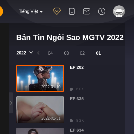
Tiếng Việt
Bản Tin Ngôi Sao MGTV 2022
2022
07
06
05
04
03
02
01
EP 202
2022-01-10
6.0K
EP 635
2022-01-31
8.2K
EP 634