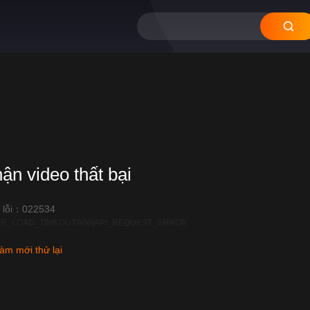
12
11
10
09
08
hận video thất bại
 lỗi：022534
R_LOAD_TIMEOUT:600|API_REQUEST_ERROR
àm mới thử lại