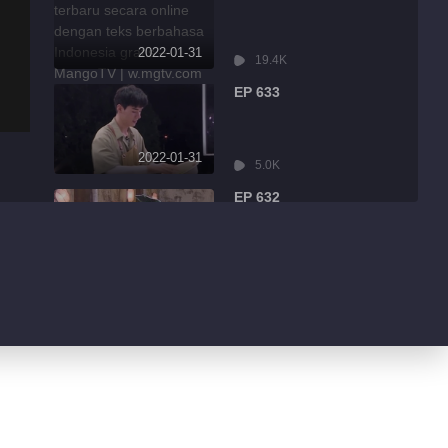
2022-01-31
19.4K
EP 633
2022-01-31
5.0K
EP 632
2022-01-31
8.6K
EP 631
2022-01-31
3.2K
EP 630