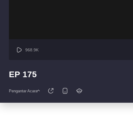
968.9K
EP 175
Pengantar Acara