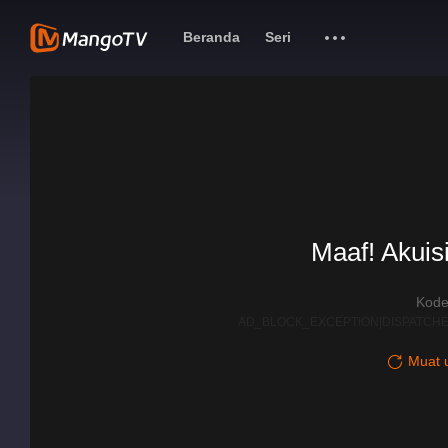
Beranda
Seri
Maaf! Akuisi
Kode
AD_BLOCK_EXCEPTION|DISPATCHE
Muat u