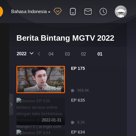
Bahasa Indonesia
Berita Bintang MGTV 2022
2022
07
06
05
04
03
02
01
EP 175
2022-01-09
968.9K
EP 635
2022-01-31
8.2K
EP 634