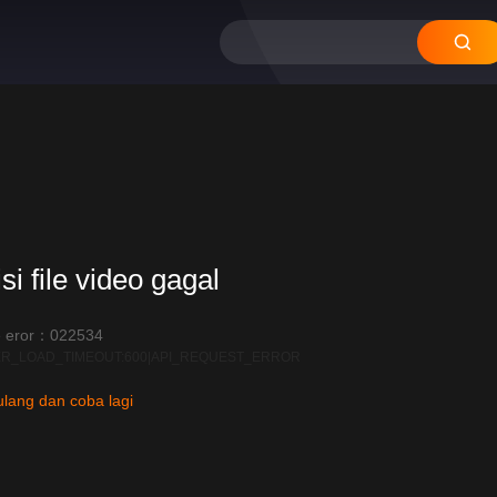
12
11
10
09
08
si file video gagal
 eror：022534
R_LOAD_TIMEOUT:600|API_REQUEST_ERROR
lang dan coba lagi