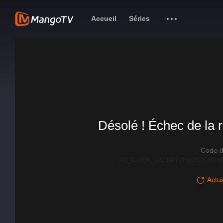
Accueil
Séries
Désolé ! Échec de la r
Code d
AD_BLOCK_EXCEPTION|DISPATCHE
Actua