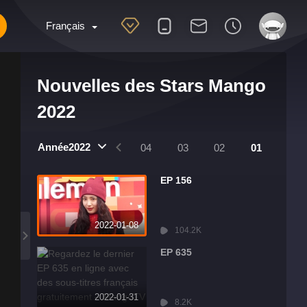
Français
Nouvelles des Stars Mango
2022
Année2022
8
07
06
05
04
03
02
01
EP 156
2022-01-08
104.2K
EP 635
2022-01-31
8.2K