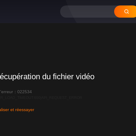
12
11
10
09
0
écupération du fichier vidéo
'erreur：022534
R_LOAD_TIMEOUT:600|API_REQUEST_ERROR
liser et réessayer