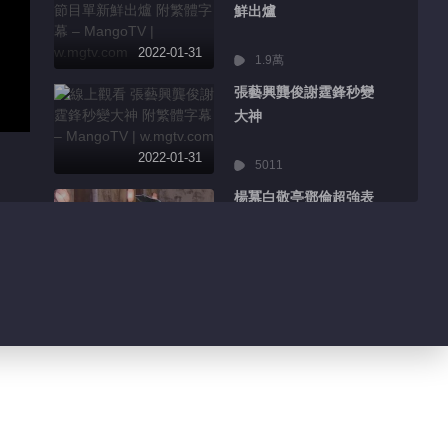
鮮出爐
2022-01-31
1.9萬
張藝興龔俊謝霆鋒秒變
大神
2022-01-31
5011
楊冪白敬亭鄧倫超強表
情管理
2022-01-31
8553
王嘉爾迪麗熱巴分享精
彩日常
2022-01-31
3206
吳京千璽主演電影海報
曝光