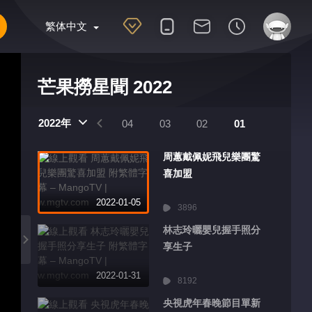
繁体中文
芒果撈星聞 2022
2022年
07
06
05
04
03
02
01
周蕙戴佩妮飛兒樂團驚
喜加盟
2022-01-05
3896
林志玲曬嬰兒握手照分
享生子
2022-01-31
8192
央視虎年春晚節目單新