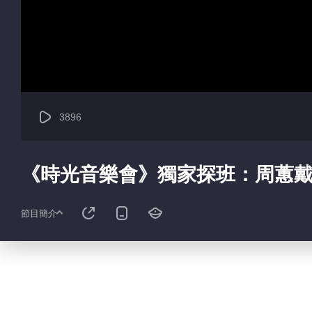
3896
《時光音樂會》獨家探班：周蕙
節目簡介