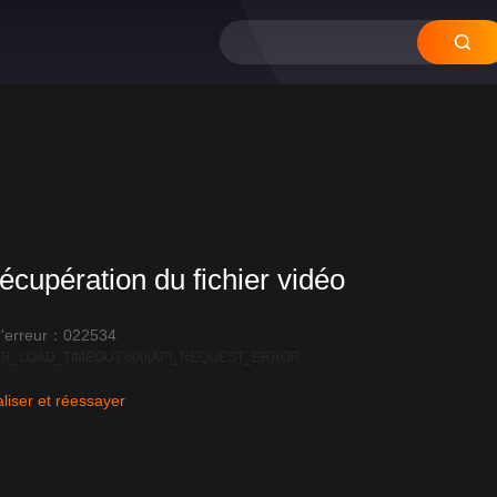
12
11
10
09
0
écupération du fichier vidéo
'erreur：022534
R_LOAD_TIMEOUT:600|API_REQUEST_ERROR
liser et réessayer