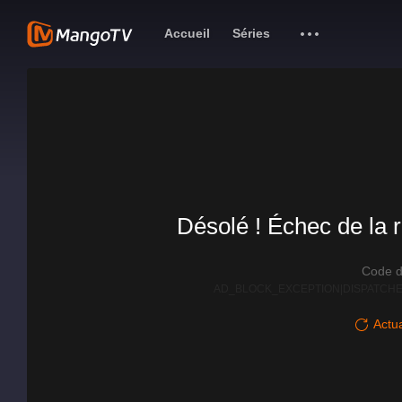
Accueil
Séries
Désolé ! Échec de la r
Code d
AD_BLOCK_EXCEPTION|DISPATCHE
Actua