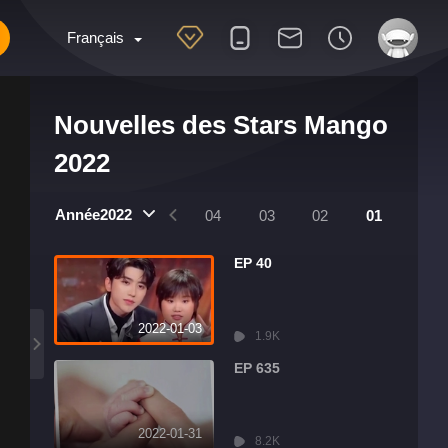
Français
Nouvelles des Stars Mango
2022
Année2022
8
07
06
05
04
03
02
01
EP 40
2022-01-03
1.9K
EP 635
2022-01-31
8.2K