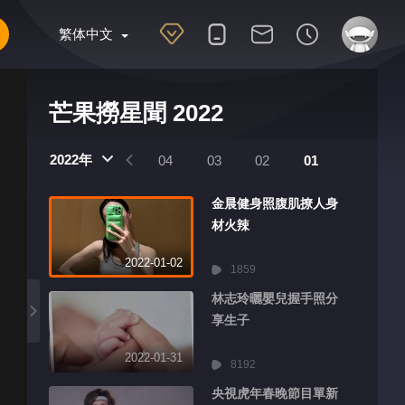
繁体中文
芒果撈星聞 2022
2022年
07
06
05
04
03
02
01
金晨健身照腹肌撩人身
材火辣
2022-01-02
1859
林志玲曬嬰兒握手照分
享生子
2022-01-31
8192
央視虎年春晚節目單新