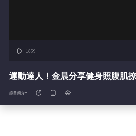
1859
運動達人！金晨分享健身照腹肌
節目簡介