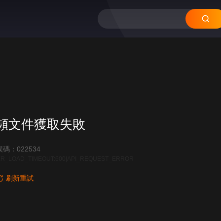
12
11
10
09
08
頻文件獲取失敗
碼：022534
R_LOAD_TIMEOUT:600|API_REQUEST_ERROR
刷新重試