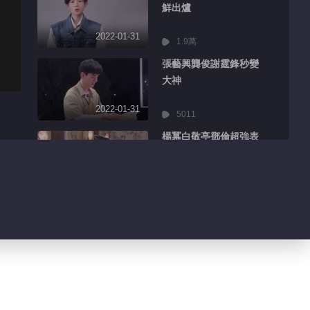
鮮出爐
2022-01-31
1.9萬
張藝興龔俊謝霆鋒秒變
大神
2022-01-31
5011
楊冪白敬亭鄧倫超強表
情管理
2022-01-31
8553
王嘉爾迪麗熱巴分享精
彩日常
2022-01-31
3206
吳京千璽主演電影海報
曝光