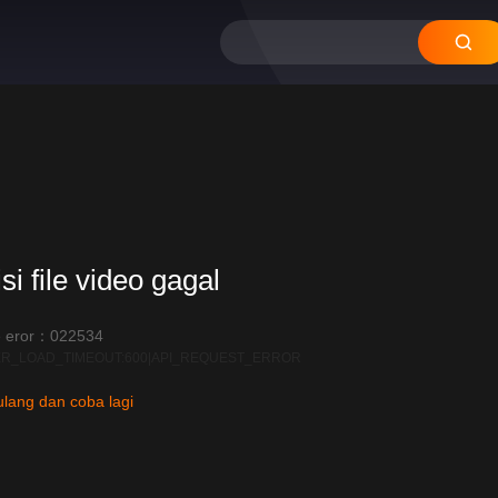
12
11
10
09
08
si file video gagal
 eror：022534
R_LOAD_TIMEOUT:600|API_REQUEST_ERROR
lang dan coba lagi