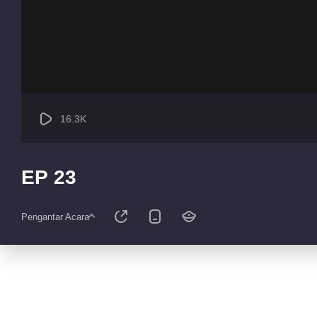
16.3K
EP 23
Pengantar Acara