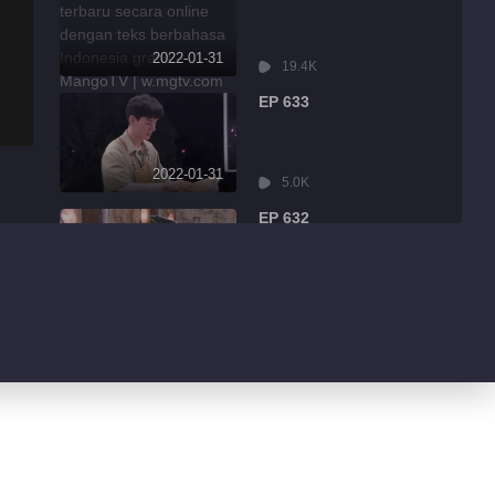
2022-01-31
19.4K
EP 633
2022-01-31
5.0K
EP 632
2022-01-31
8.6K
EP 631
2022-01-31
3.2K
EP 630