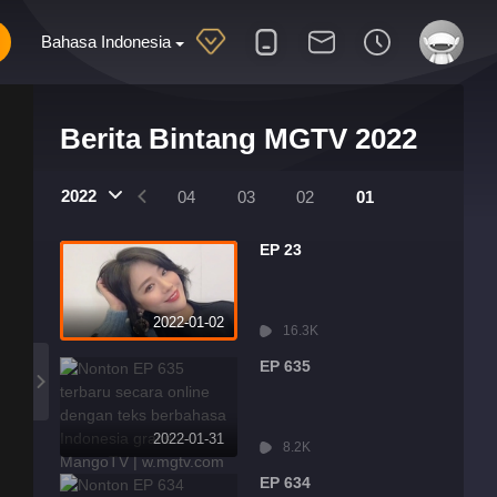
Bahasa Indonesia
Berita Bintang MGTV 2022
2022
07
06
05
04
03
02
01
EP 23
2022-01-02
16.3K
EP 635
2022-01-31
8.2K
EP 634