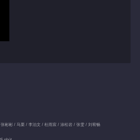
怡 / 张彬彬 / 马栗 / 李泊文 / 杜雨宸 / 涂松岩 / 张雯 / 刘宥畅
26 phút