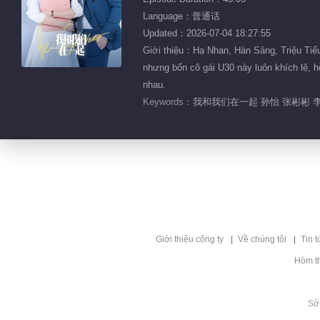
Language：普通话
Updated：2026-07-04 18:27:55
Giới thiệu：Hạ Nhan, Hàn Sảng, Triệu Tiểu 
nhưng bốn cô gái U30 này luôn khích lệ, h
nhau.
Keywords：
我和我们在一起 孙怡 张彬彬 李
Giới thiệu công ty
Về chúng tôi
Tin t
Hòm t
Sở