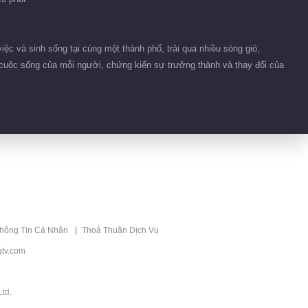
c và sinh sống tại cùng một thành phố, trải qua nhiều sóng gió,
g cuộc sống của mỗi người, chứng kiến sự trưởng thành và thay đổi của
thông Tin Cá Nhân
Thoả Thuận Dịch Vụ
tv.com
td.