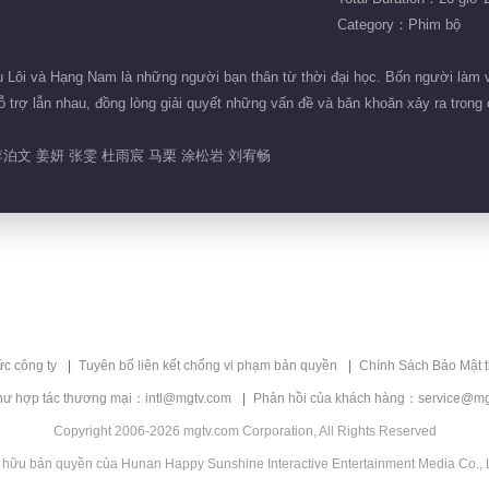
Category：Phim bộ
Lôi và Hạng Nam là những người bạn thân từ thời đại học. Bốn người làm việ
ỗ trợ lẫn nhau, đồng lòng giải quyết những vấn đề và băn khoăn xảy ra tron
泊文 姜妍 张雯 杜雨宸 马栗 涂松岩 刘宥畅
ức công ty
Tuyên bố liên kết chống vi phạm bản quyền
Chính Sách Bảo Mật 
hư hợp tác thương mại：intl@mgtv.com
Phản hồi của khách hàng：service@mg
Copyright 2006-2026 mgtv.com Corporation, All Rights Reserved
 hữu bản quyền của Hunan Happy Sunshine Interactive Entertainment Media Co., L