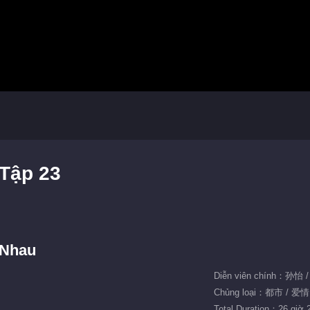
 Tập 23
 Nhau
Diễn viên chính：孙
Chủng loại：都市 / 爱情
Total Duration：26 giờ 