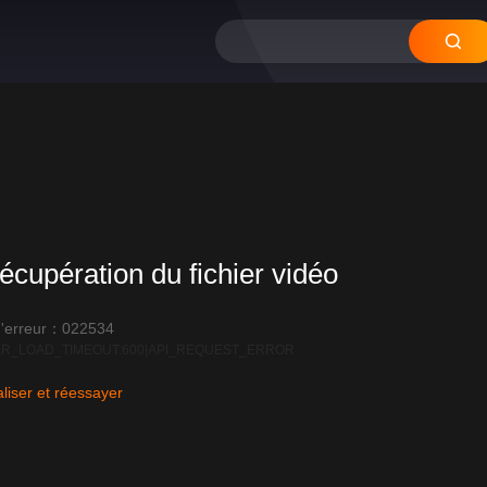
écupération du fichier vidéo
'erreur：022534
R_LOAD_TIMEOUT:600|API_REQUEST_ERROR
liser et réessayer