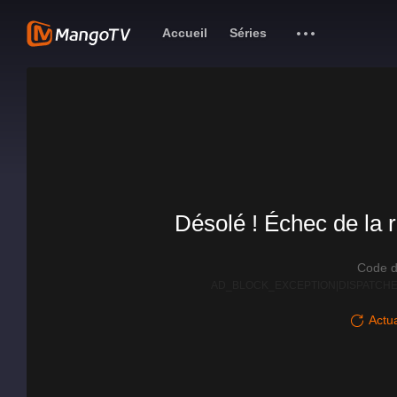
Accueil
Séries
Désolé ! Échec de la r
Code d
AD_BLOCK_EXCEPTION|DISPATCHE
Actua