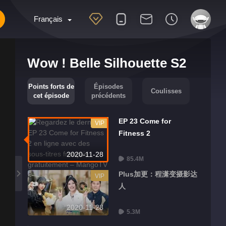
Français
Wow ! Belle Silhouette S2
Points forts de
Épisodes
Coulisses
cet épisode
précédents
EP 23 Come for
VIP
Fitness 2
2020-11-28
85.4M
Plus加更：程潇变摄影达
VIP
人
2020-11-28
5.3M