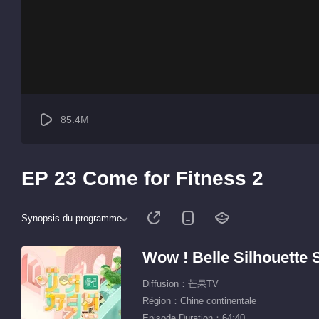
85.4M
EP 23 Come for Fitness 2
Synopsis du programme
Wow ! Belle Silhouette 
Diffusion：芒果TV
Région：Chine continentale
Episode Duration：64:40