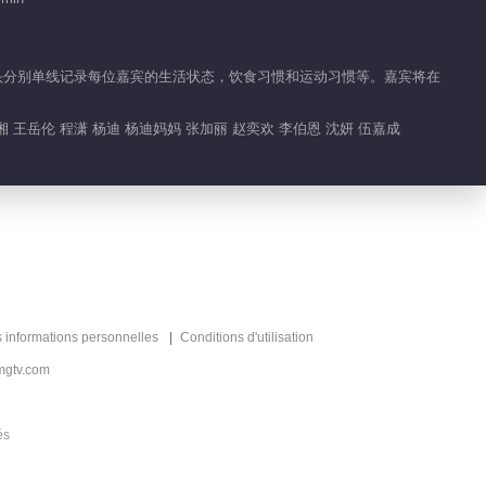
01:20
Highlight EP 23 No.3 Come
。镜头分别单线记录每位嘉宾的生活状态，饮食习惯和运动习惯等。嘉宾将在
for Fitness 2
湘 王岳伦 程潇 杨迪 杨迪妈妈 张加丽 赵奕欢 李伯恩 沈妍 伍嘉成
02:00
Highlight EP 23 No.5 Come
for Fitness 2
02:06
Highlight EP 23 No.4 Come
for Fitness 2
02:00
s informations personnelles
Conditions d'utilisation
mgtv.com
és