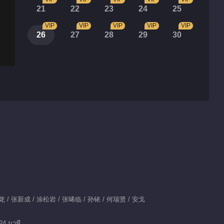
21
22
23
24
25
VIP
VIP
VIP
VIP
VIP
26
27
28
29
30
 / 张新成 / 涂松岩 / 张晞临 / 孙铱 / 何瑞贤 / 安戈
24 นาที