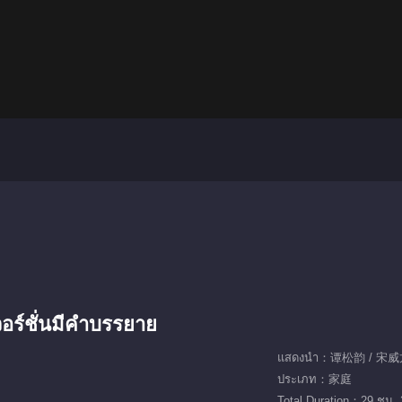
วอร์ชั่นมีคำบรรยาย
แสดงนำ：谭松韵 / 宋威龙
ประเภท：家庭
Total Duration：29 ชม. 