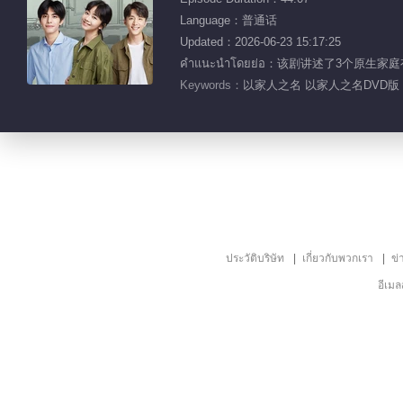
Language：普通话
Updated：2026-06-23 15:17:25
คำแนะนำโดยย่อ：该剧讲述了3
Keywords：
以家人之名 以家人之名DVD版 
ประวัติบริษัท
เกี่ยวกับพวกเรา
ข่
อีเม