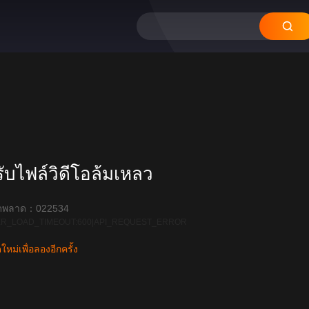
บไฟล์วิดีโอล้มเหลว
ิดพลาด：022534
R_LOAD_TIMEOUT:600|API_REQUEST_ERROR
หม่เพื่อลองอีกครั้ง