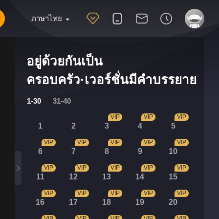
ภาษาไทย
อยู่ด้วยกันเป็น
ครอบครัว·เวอร์ชั่นมีคำบรรยาย
1-30
31-40
VIP
VIP
VIP
1
2
3
4
5
VIP
VIP
VIP
VIP
VIP
6
7
8
9
10
VIP
VIP
VIP
VIP
VIP
11
12
13
14
15
VIP
VIP
VIP
VIP
VIP
16
17
18
19
20
VIP
VIP
VIP
VIP
VIP