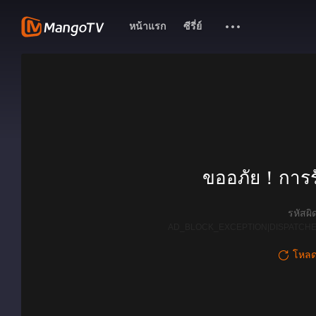
หน้าแรก
ซีรี่ย์
ขออภัย！การรั
รหัสผ
AD_BLOCK_EXCEPTION|DISPATCHE
โหลดใ