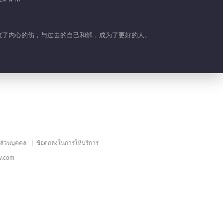
渐治愈了内心的伤，与过去的自己和解，成为了更好的人。
ลส่วนบุคคล
ข้อตกลงในการให้บริการ
v.com