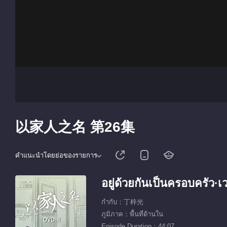
以家人之名 第26集
คำแนะนำโดยย่อของรายการ
อยู่ด้วยกันเป็นครอบครัว·เ
กำกับ：丁梓光
ภูมิภาค：พื้นที่ด้านใน
Episode Duration：44:07