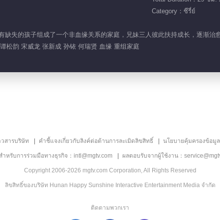
Category：ซีรี่ย์
个原生家庭有缺失的孩子组成了一个非血缘关系的家庭，兄妹三人彼此扶持成长，逐
谭松韵 宋威龙 张新成 孙铱 何瑞贤 血缘 重组家庭
าวสารบริษัท
คำชี้แจงเกี่ยวกับลิงค์ต่อต้านการละเมิดลิขสิทธิ์
นโยบายคุ้มครองข้อมู
ลสำหรับการร่วมมือทางธุรกิจ：intl@mgtv.com
ผลตอบรับจากผู้ใช้งาน：service@mgt
Copyright 2006-2026 mgtv.com Corporation, All Rights Reserved
ลิขสิทธิ์ของบริษัท Hunan Happy Sunshine Interactive Entertainment Media จำกัด
ติดตามพวกเรา