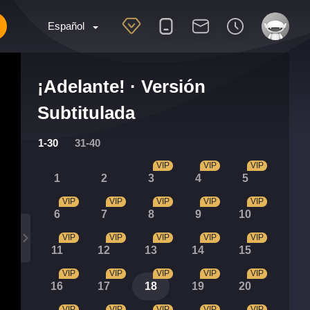
Español
¡Adelante! · Versión
Subtitulada
1-30
31-40
VIP
VIP
VIP
1
2
3
4
5
VIP
VIP
VIP
VIP
VIP
6
7
8
9
10
VIP
VIP
VIP
VIP
VIP
11
12
13
14
15
VIP
VIP
VIP
VIP
VIP
16
17
18
19
20
VIP
VIP
VIP
VIP
VIP