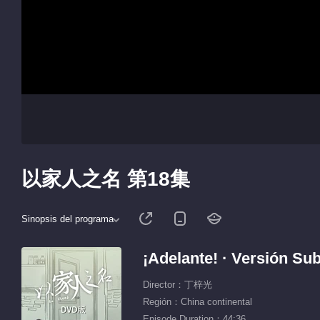
以家人之名 第18集
Sinopsis del programa
¡Adelante! · Versión Sub
Director：丁梓光
Región：China continental
Episode Duration：44:36