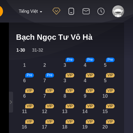
Tiếng Việt
Bạch Ngọc Tư Vô Hà
1-30
31-32
Pre
Pre
Pre
1
2
3
4
5
Pre
Pre
VIP
VIP
VIP
6
7
3
4
5
VIP
VIP
VIP
VIP
VIP
6
7
8
9
10
VIP
VIP
VIP
VIP
VIP
11
12
13
14
15
VIP
VIP
VIP
VIP
VIP
16
17
18
19
20