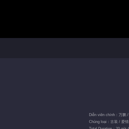
Diễn viên chính：万
Chủng loại：古装 / 爱
Total Duration：20 giờ 