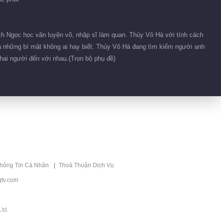
01:15
Hậu trường 44
h Ngọc học văn luyện võ, nhập sĩ làm quan. Thủy Vô Hà với tính cách
a những bí mật không ai hay biết. Thủy Vô Hà đang tìm kiếm người anh
00:23
 hai người đến với nhau.(Trọn bộ phụ đề)
Hậu trường 39
00:19
Phim ngắn 26
01:54
thông Tin Cá Nhân
Thoả Thuận Dịch Vụ
Phim ngắn 91
tv.com
02:24
td.