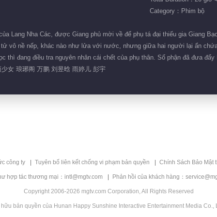
Category：Phim bộ
ủa Lang Nha Các, được Giang phủ mời về để phụ tá đại thiếu gia Giang Bạc
tử vô nề nếp, khác nào như lửa với nước, nhưng giữa hai người lại ẩn chứ
gọc thì đang điều tra nguyên nhân cái chết của phụ thân. Số phận đã đưa đẩy
少女 琅琊阁 万鹏 刘昱晗 雨婷儿 彭宇
ức công ty
Tuyên bố liên kết chống vi phạm bản quyền
Chính Sách Bảo Mật 
hư hợp tác thương mại：intl@mgtv.com
Phản hồi của khách hàng：service@mg
Copyright 2006-2026 mgtv.com Corporation, All Rights Reserved
 hữu bản quyền của Hunan Happy Sunshine Interactive Entertainment Media Co., L