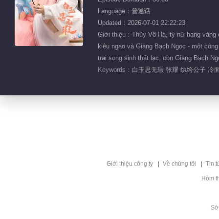
Language：普通话
Updated：2026-07-01 22:22:23
Giới thiệu：Thủy Vô Hà, tỳ nữ hạng vàng c
kiêu ngạo và Giang Bạch Ngọc - một công 
trai song sinh thất lạc, còn Giang Bạch N
Keywords：
白玉思无瑕 张耀 纨绔公子 冷面
Giới thiệu công ty
Về chúng tôi
Tin t
Hòm t
Sở