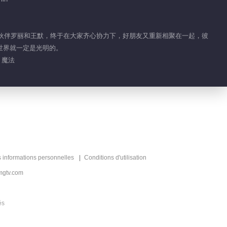
60.7M
精灵梦叶罗丽 第三季
踪的伙伴罗丽和王默，终于在大家齐心协力下，好朋友又重新相聚在一起，彼
世界就一定是光明的。
 魔法
147.3M
精灵梦叶罗丽 第四季
226.5M
精灵梦叶罗丽 第五季
s informations personnelles
Conditions d'utilisation
150.7M
mgtv.com
精灵梦叶罗丽 第六季
és
247.6M