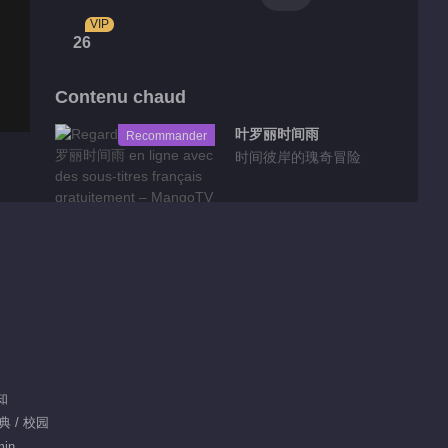
VIP
26
Contenu chaud
叶罗丽时间雨
Recommander
时间彼岸的瑰奇冒险
Série recommandée
精灵梦叶罗丽
90.0M
精灵梦叶罗丽 第二季
未知
典 / 校园
min