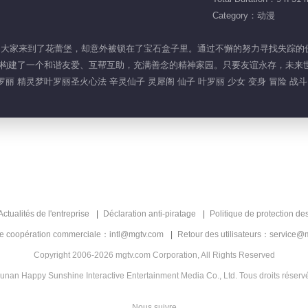
Category：动漫
的秘密，大家来到了花蕾堡，却意外被锁在了宝石盒子里。通过不懈的努力寻找失
构建了一个和谐友爱、互帮互助，充满善念的精神家园。只要友谊永存，未来
丽 精灵梦叶罗丽圣火心法 辛灵仙子 灵犀阁 仙子 叶罗丽 少女 变身 冒险 战斗
Actualités de l'entreprise
Déclaration anti-piratage
Politique de protection de
de coopération commerciale：intl@mgtv.com
Retour des utilisateurs：service@
Copyright 2006-2026 mgtv.com Corporation, All Rights Reserved
unan Happy Sunshine Interactive Entertainment Media Co., Ltd. Tous droits réserv
Nous suivre