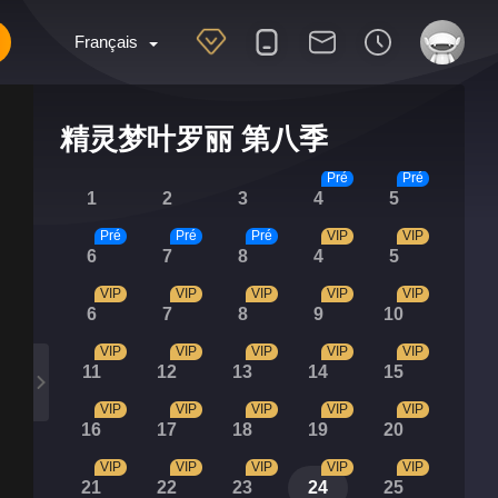
Français
精灵梦叶罗丽 第八季
Pré
Pré
1
2
3
4
5
Pré
Pré
Pré
VIP
VIP
6
7
8
4
5
VIP
VIP
VIP
VIP
VIP
6
7
8
9
10
VIP
VIP
VIP
VIP
VIP
11
12
13
14
15
VIP
VIP
VIP
VIP
VIP
16
17
18
19
20
VIP
VIP
VIP
VIP
VIP
21
22
23
24
25