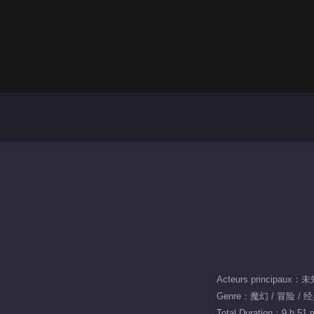
Acteurs principaux：
Genre：魔幻 / 冒险 / 经
Total Duration：9 h 51 