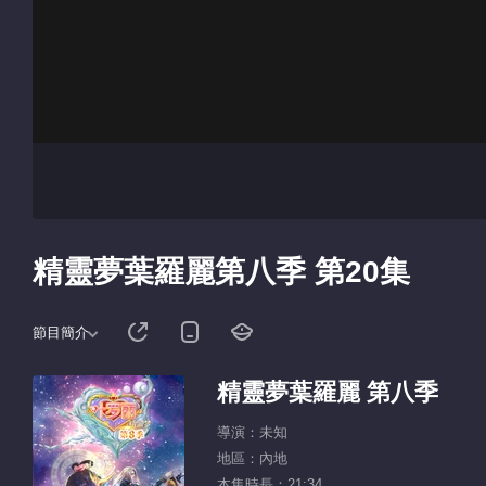
精靈夢葉羅麗第八季 第20集
節目簡介
精靈夢葉羅麗 第八季
導演：未知
地區：內地
本集時長：21:34